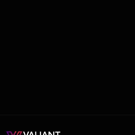
Adipiscing elit ut aliquam purus sit
amet viverra suspendisse potenti